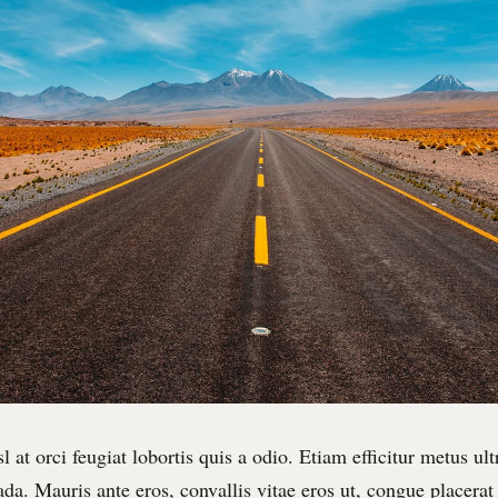
sl at orci feugiat lobortis quis a odio. Etiam efficitur metus ultr
da. Mauris ante eros, convallis vitae eros ut, congue placerat