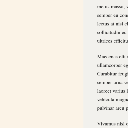
metus massa, v
semper eu cons
lectus at nisi
sollicitudin eu
ultrices efficitu
Maecenas elit n
ullamcorper eg
Curabitur feug
semper urna ve
laoreet varius 
vehicula magna
pulvinar arcu 
Vivamus nisl od