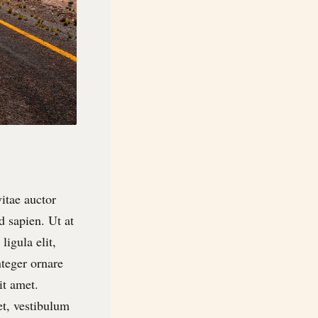
itae auctor
d sapien. Ut at
igula elit,
nteger ornare
it amet.
et, vestibulum