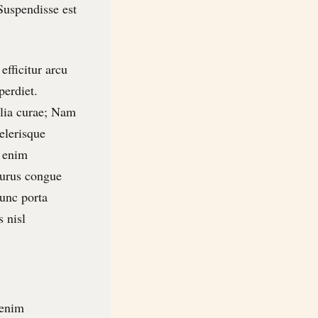
Suspendisse est
efficitur arcu
perdiet.
ilia curae; Nam
elerisque
e enim
purus congue
nunc porta
s nisl
 enim