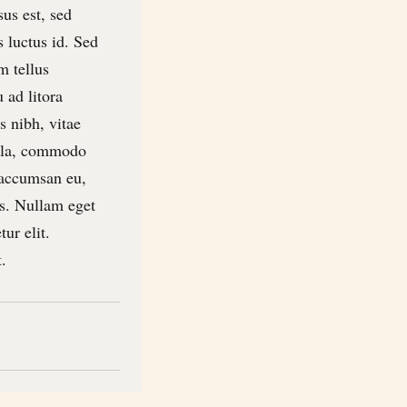
sus est, sed
 luctus id. Sed
m tellus
 ad litora
s nibh, vitae
gula, commodo
 accumsan eu,
s. Nullam eget
ur elit.
.