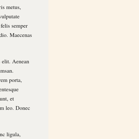
ris metus,
vulputate
 felis semper
 odio. Maecenas
e elit. Aenean
umsan.
rem porta,
lentesque
unt, et
tum leo. Donec
nc ligula,