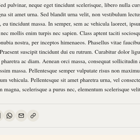
d pulvinar, neque eget tincidunt scelerisque, libero nulla cur
na sit amet urna. Sed blandit urna velit, non vestibulum lectus
, eu tincidunt massa. In semper, sem ac vehicula laoreet, ipsu
 nec mollis enim turpis nec sapien. Class aptent taciti sociosqu
onubia nostra, per inceptos himenaeos. Phasellus vitae faucibu
 Praesent suscipit tincidunt dui eu rutrum. Curabitur dolor li
, pharetra ac diam. Aenean orci massa, consequat sollicitudin
ssim massa. Pellentesque semper vulputate risus non maximu
trum vehicula. Pellentesque sit amet pharetra urna, vel consectet
m magna, scelerisque a purus nec, elementum scelerisque velit