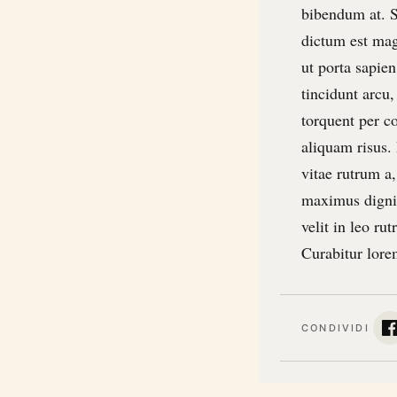
bibendum at. Se
dictum est mag
ut porta sapien
tincidunt arcu,
torquent per c
aliquam risus.
vitae rutrum a
maximus digni
velit in leo ru
Curabitur lore
CONDIVIDI