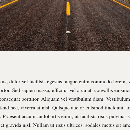
tus, dolor vel facilisis egestas, augue enim commodo lorem, v
tortor. Sed sapien massa, efficitur vel arcu at, convallis euismo
 consequat porttitor. Aliquam vel vestibulum diam. Vestibulum l
ifend nec, viverra at nisi. Quisque auctor euismod tincidunt. I
 Praesent accumsan lobortis enim, ut facilisis risus pulvinar s
t gravida nisl. Nullam ut risus ultrices, sodales metus sit am