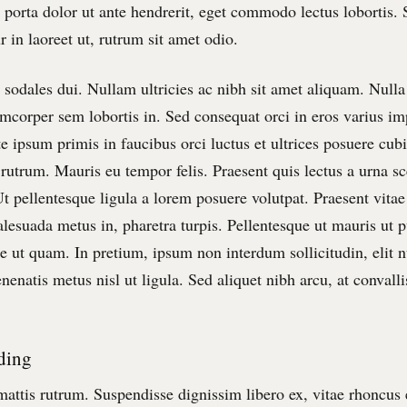
porta dolor ut ante hendrerit, eget commodo lectus lobortis. 
r in laoreet ut, rutrum sit amet odio.
sodales dui. Nullam ultricies ac nibh sit amet aliquam. Nulla 
lamcorper sem lobortis in. Sed consequat orci in eros varius im
e ipsum primis in faucibus orci luctus et ultrices posuere cub
 rutrum. Mauris eu tempor felis. Praesent quis lectus a urna sc
Ut pellentesque ligula a lorem posuere volutpat. Praesent vita
esuada metus in, pharetra turpis. Pellentesque ut mauris ut 
e ut quam. In pretium, ipsum non interdum sollicitudin, elit 
nenatis metus nisl ut ligula. Sed aliquet nibh arcu, at convalli
ding
attis rutrum. Suspendisse dignissim libero ex, vitae rhoncus