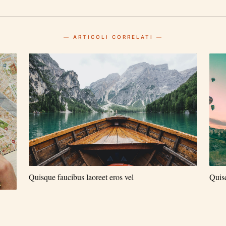
— ARTICOLI CORRELATI —
Quisque faucibus laoreet eros vel
Quisq