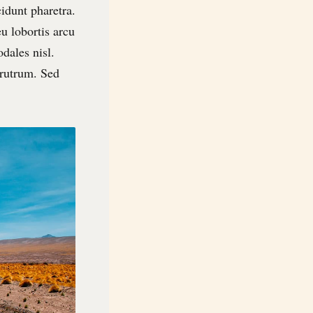
cidunt pharetra.
eu lobortis arcu
dales nisl.
 rutrum. Sed