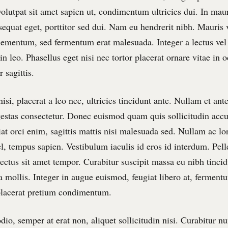
olutpat sit amet sapien ut, condimentum ultricies dui. In mau
equat eget, porttitor sed dui. Nam eu hendrerit nibh. Mauris 
 elementum, sed fermentum erat malesuada. Integer a lectus vel
 in leo. Phasellus eget nisi nec tortor placerat ornare vitae in
r sagittis.
isi, placerat a leo nec, ultricies tincidunt ante. Nullam et ant
estas consectetur. Donec euismod quam quis sollicitudin acc
iat orci enim, sagittis mattis nisi malesuada sed. Nullam ac lo
l, tempus sapien. Vestibulum iaculis id eros id interdum. Pel
lectus sit amet tempor. Curabitur suscipit massa eu nibh tincid
 mollis. Integer in augue euismod, feugiat libero at, fermen
placerat pretium condimentum.
io, semper at erat non, aliquet sollicitudin nisi. Curabitur nu