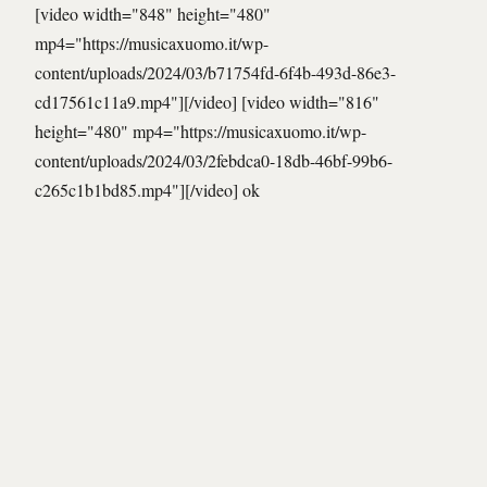
[video width="848" height="480"
mp4="https://musicaxuomo.it/wp-
content/uploads/2024/03/b71754fd-6f4b-493d-86e3-
cd17561c11a9.mp4"][/video] [video width="816"
height="480" mp4="https://musicaxuomo.it/wp-
content/uploads/2024/03/2febdca0-18db-46bf-99b6-
c265c1b1bd85.mp4"][/video] ok