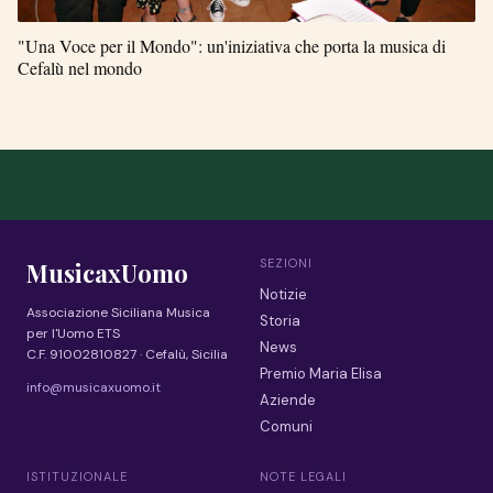
"Una Voce per il Mondo": un'iniziativa che porta la musica di
Cefalù nel mondo
SEZIONI
MusicaxUomo
Notizie
Associazione Siciliana Musica
Storia
per l'Uomo ETS
News
C.F. 91002810827 · Cefalù, Sicilia
Premio Maria Elisa
info@musicaxuomo.it
Aziende
Comuni
ISTITUZIONALE
NOTE LEGALI