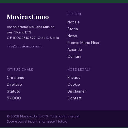
SEZIONI
MusicaxUomo
Notizie
Associazione Siciliana Musica
Storia
per l'Uomo ETS
News
C.F. 91002810827 · Cefalù, Sicilia
Premio Maria Elisa
info@musicaxuomo.it
Aziende
Comuni
ISTITUZIONALE
NOTE LEGALI
Chi siamo
Privacy
Direttivo
Cookie
Statuto
Disclaimer
5×1000
Contatti
© 2026 MusicaxUomo ETS · Tutti i diritti riservati
Dove le voci si incontrano, nasce il futuro