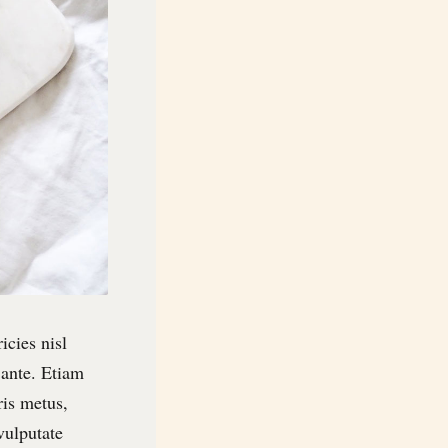
icies nisl
 ante. Etiam
ris metus,
vulputate