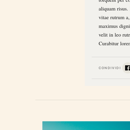
aliquam risus.
vitae rutrum a
maximus digni
velit in leo ru
Curabitur lore
CONDIVIDI