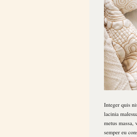
Integer quis ni
lacinia malesua
metus massa, v
semper eu cons