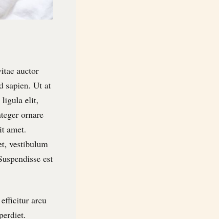
itae auctor
d sapien. Ut at
igula elit,
nteger ornare
it amet.
et, vestibulum
Suspendisse est
efficitur arcu
perdiet.