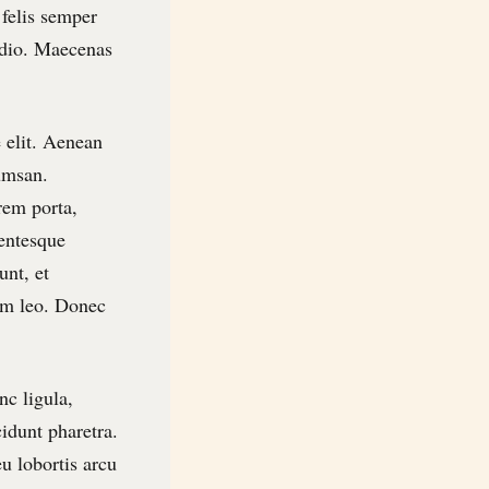
 felis semper
 odio. Maecenas
e elit. Aenean
umsan.
rem porta,
lentesque
unt, et
tum leo. Donec
nc ligula,
cidunt pharetra.
eu lobortis arcu