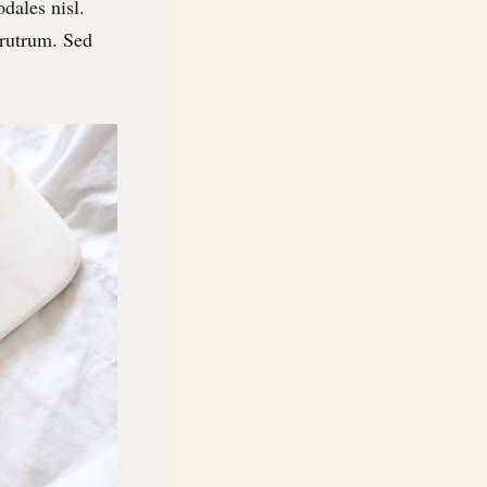
dales nisl.
 rutrum. Sed