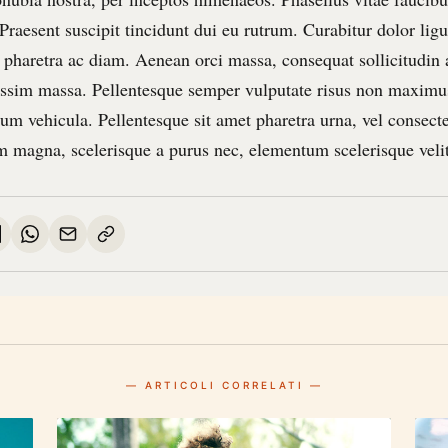
 Praesent suscipit tincidunt dui eu rutrum. Curabitur dolor li
, pharetra ac diam. Aenean orci massa, consequat sollicitudin
ssim massa. Pellentesque semper vulputate risus non maximu
trum vehicula. Pellentesque sit amet pharetra urna, vel consectet
m magna, scelerisque a purus nec, elementum scelerisque velit
— ARTICOLI CORRELATI —