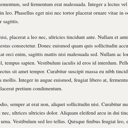
 elementum, sed fermentum erat malesuada. Integer a lectus vel
 in leo. Phasellus eget nisi nec tortor placerat ornare vitae in
r sagittis.
isi, placerat a leo nec, ultricies tincidunt ante. Nullam et ant
estas consectetur. Donec euismod quam quis sollicitudin acc
iat orci enim, sagittis mattis nisi malesuada sed. Nullam ac lo
l, tempus sapien. Vestibulum iaculis id eros id interdum. Pel
lectus sit amet tempor. Curabitur suscipit massa eu nibh tincid
 mollis. Integer in augue euismod, feugiat libero at, fermen
placerat pretium condimentum.
io, semper at erat non, aliquet sollicitudin nisi. Curabitur nu
 nec, ultrices ultricies dolor. Aliquam eleifend arcu in dui tin
urna. Vestibulum sed leo tellus. Quisque finibus feugiat leo, 