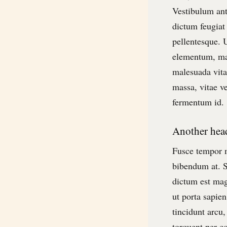
Vestibulum ant
dictum feugiat
pellentesque. 
elementum, mal
malesuada vita
massa, vitae ve
fermentum id.
Another hea
Fusce tempor m
bibendum at. Se
dictum est mag
ut porta sapien
tincidunt arcu,
torquent per c