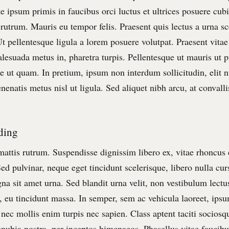
e ipsum primis in faucibus orci luctus et ultrices posuere cub
 rutrum. Mauris eu tempor felis. Praesent quis lectus a urna sc
Ut pellentesque ligula a lorem posuere volutpat. Praesent vita
esuada metus in, pharetra turpis. Pellentesque ut mauris ut 
e ut quam. In pretium, ipsum non interdum sollicitudin, elit 
nenatis metus nisl ut ligula. Sed aliquet nibh arcu, at convalli
ding
attis rutrum. Suspendisse dignissim libero ex, vitae rhoncus
d pulvinar, neque eget tincidunt scelerisque, libero nulla cur
na sit amet urna. Sed blandit urna velit, non vestibulum lectus
, eu tincidunt massa. In semper, sem ac vehicula laoreet, ipsu
 nec mollis enim turpis nec sapien. Class aptent taciti sociosqu
onubia nostra, per inceptos himenaeos. Phasellus vitae faucibu