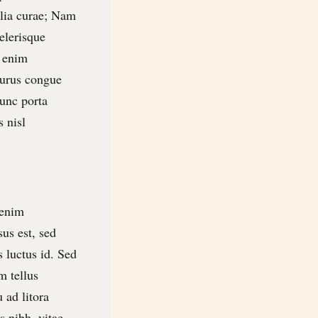
ilia curae; Nam
elerisque
e enim
purus congue
nunc porta
s nisl
 enim
sus est, sed
 luctus id. Sed
m tellus
 ad litora
s nibh, vitae