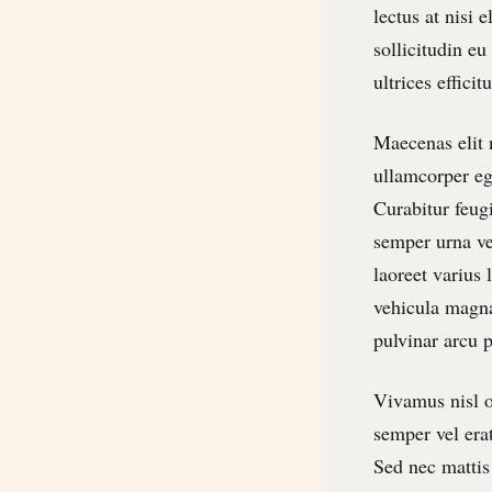
lectus at nisi
sollicitudin eu
ultrices efficitu
Maecenas elit n
ullamcorper eg
Curabitur feug
semper urna ve
laoreet varius 
vehicula magna
pulvinar arcu 
Vivamus nisl od
semper vel erat
Sed nec mattis 