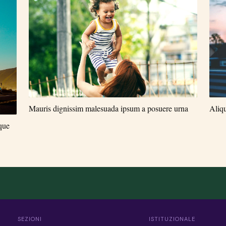
Mauris dignissim malesuada ipsum a posuere urna
Aliqu
sque
SEZIONI
ISTITUZIONALE