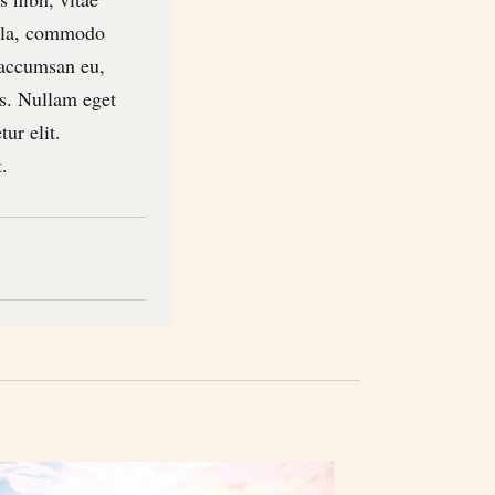
gula, commodo
 accumsan eu,
s. Nullam eget
ur elit.
.