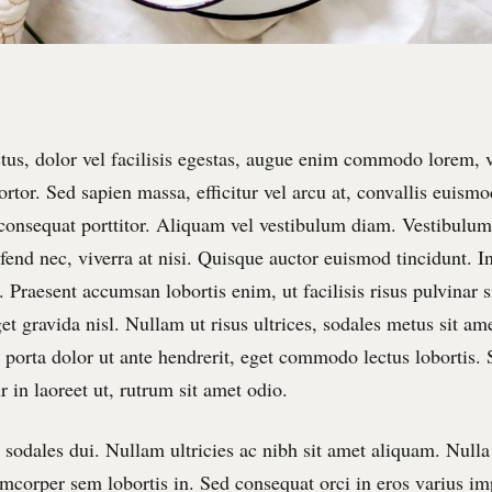
tus, dolor vel facilisis egestas, augue enim commodo lorem, v
tortor. Sed sapien massa, efficitur vel arcu at, convallis euismo
 consequat porttitor. Aliquam vel vestibulum diam. Vestibulum l
ifend nec, viverra at nisi. Quisque auctor euismod tincidunt. I
 Praesent accumsan lobortis enim, ut facilisis risus pulvinar s
t gravida nisl. Nullam ut risus ultrices, sodales metus sit am
porta dolor ut ante hendrerit, eget commodo lectus lobortis. 
r in laoreet ut, rutrum sit amet odio.
sodales dui. Nullam ultricies ac nibh sit amet aliquam. Nulla 
lamcorper sem lobortis in. Sed consequat orci in eros varius im