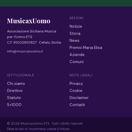
SEZIONI
MusicaxUomo
Notizie
Associazione Siciliana Musica
Storia
per l'Uomo ETS
News
C.F. 91002810827 · Cefalù, Sicilia
Premio Maria Elisa
info@musicaxuomo.it
Aziende
Comuni
ISTITUZIONALE
NOTE LEGALI
Chi siamo
Privacy
Direttivo
Cookie
Statuto
Disclaimer
5×1000
Contatti
© 2026 MusicaxUomo ETS · Tutti i diritti riservati
Dove le voci si incontrano, nasce il futuro