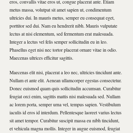
eros, convallis vitae eros ut, congue placerat ante. Etiam
metus massa, volutpat sit amet sapien ut, condimentum
ultricies dui. In mauris metus, semper eu consequat eget,
porttitor sed dui. Nam eu hendrerit nibh. Mauris vulputate
lectus at nisi elementum, sed fermentum erat malesuada.
Integer a lectus vel felis semper sollicitudin eu in leo.
Phasellus eget nisi nec tortor placerat ornare vitae in odio.
Maecenas ultrices efficitur sagittis.
Maecenas elit nisi, placerat a leo nec, ultricies tincidunt ante.
Nullam et ante elit. Aenean ullamcorper egestas consectetur.
Donec euismod quam quis sollicitudin accumsan. Curabitur
feugiat orci enim, sagittis mattis nisi malesuada sed. Nullam
ac lorem porta, semper urna vel, tempus sapien. Vestibulum
iaculis id eros id interdum. Pellentesque laoreet varius lectus
sit amet tempor. Curabitur suscipit massa eu nibh tincidunt,
et vehicula magna mollis. Integer in augue euismod, feugiat