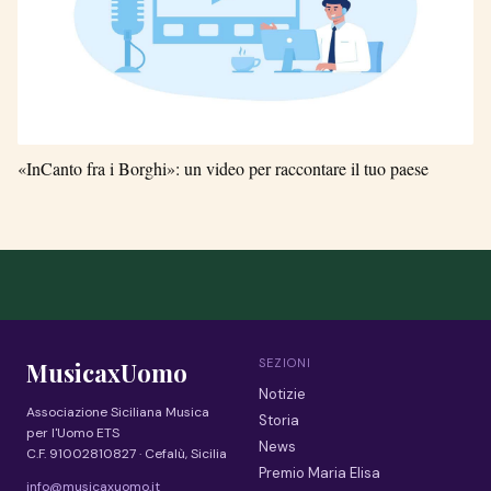
«InCanto fra i Borghi»: un video per raccontare il tuo paese
SEZIONI
MusicaxUomo
Notizie
Associazione Siciliana Musica
Storia
per l'Uomo ETS
News
C.F. 91002810827 · Cefalù, Sicilia
Premio Maria Elisa
info@musicaxuomo.it