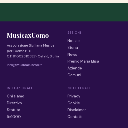
SEZIONI
MusicaxUomo
Notizie
Associazione Siciliana Musica
Storia
per l'Uomo ETS
News
C.F. 91002810827 · Cefalù, Sicilia
Premio Maria Elisa
info@musicaxuomo.it
Aziende
Comuni
ISTITUZIONALE
NOTE LEGALI
Chi siamo
Privacy
Direttivo
Cookie
Statuto
Disclaimer
5×1000
Contatti