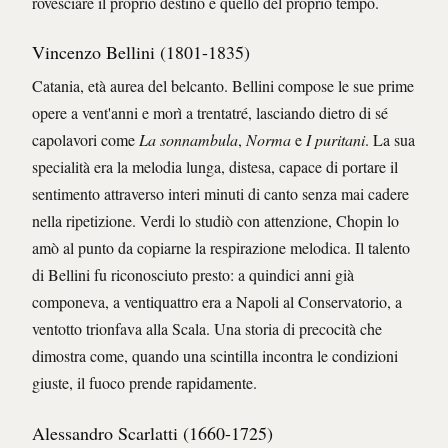
rovesciare il proprio destino e quello del proprio tempo.
Vincenzo Bellini (1801-1835)
Catania, età aurea del belcanto. Bellini compose le sue prime
opere a vent'anni e morì a trentatré, lasciando dietro di sé
capolavori come
La sonnambula
,
Norma
e
I puritani
. La sua
specialità era la melodia lunga, distesa, capace di portare il
sentimento attraverso interi minuti di canto senza mai cadere
nella ripetizione. Verdi lo studiò con attenzione, Chopin lo
amò al punto da copiarne la respirazione melodica. Il talento
di Bellini fu riconosciuto presto: a quindici anni già
componeva, a ventiquattro era a Napoli al Conservatorio, a
ventotto trionfava alla Scala. Una storia di precocità che
dimostra come, quando una scintilla incontra le condizioni
giuste, il fuoco prende rapidamente.
Alessandro Scarlatti (1660-1725)