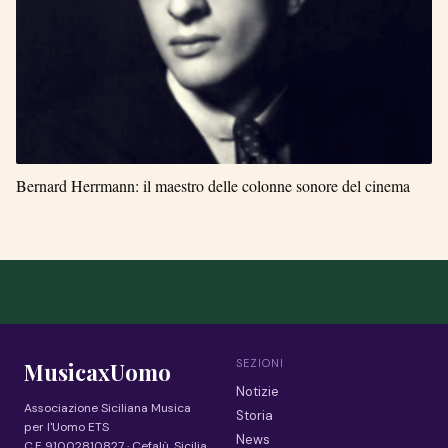
Bernard Herrmann: il maestro delle colonne sonore del cinema
SEZIONI
MusicaxUomo
Notizie
Associazione Siciliana Musica
Storia
per l'Uomo ETS
News
C.F. 91002810827 · Cefalù, Sicilia