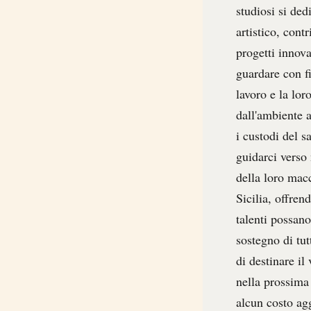
studiosi si ded
artistico, cont
progetti innova
guardare con fi
lavoro e la lor
dall'ambiente a
i custodi del s
guidarci verso 
della loro macc
Sicilia, offren
talenti possano
sostegno di tut
di destinare il
nella prossima
alcun costo agg