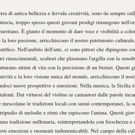
ra di antica bellezza e fervida creatività, sono da sempre cull
uttavia, troppo spesso questi giovani prodigi rimangono nell'o
meritano. È giunto il momento di dare voce e visibilità a color
la loro passione, arricchiscono il nostro patrimonio culturale, 
ntifico. Nell'ambito dell'arte, ci sono pittori che dipingono co
ri rinascimentali, scultori che plasmano l'argilla con la sensibi
atturano attimi di vita con la precisione di un bisturi. Questi gi
atività e la loro visione unica del mondo, arricchiscono il no
endoci nuove prospettive e emozioni. Nella musica, la Sicilia 
 talenti. Dai virtuosi del violino ai cantautori dalle parole inc
e mescolano le tradizioni locali con suoni contemporanei, la 
tripudio di melodie e ritmi che rapiscono l'anima. Questi giov
una tradizione millenaria, reinterpretandola con freschezza e o
ove emozioni e momenti indimenticabili. Nel campo della cult