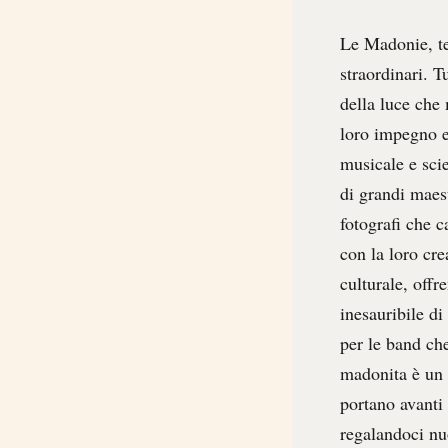
Le Madonie, ter
straordinari. T
della luce che 
loro impegno e 
musicale e scie
di grandi maest
fotografi che c
con la loro cre
culturale, offr
inesauribile di
per le band ch
madonita è un 
portano avanti 
regalandoci nu