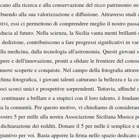
icano alla ricerca e alla conservazione del ricco patrimonio st
ribuendo alla sua valorizzazione e diffusione. Attraverso studi 
tivi, essi ci permettono di comprendere meglio il nostro passa
ducia al futuro. Nella scienza, la Sicilia vanta menti brillanti 
o dedizione, contribuiscono a fare progressi significativi in va
lla medicina, dalla tecnologia all'astronomia. Questi giovani 
apere e dell'innovazione, pronti a sfidare le frontiere del conos
nuove scoperte e conquiste. Nel campo della fotografia attraver
hina fotografica, i giovani talenti catturano la bellezza e la c
doci scorci unici e prospettive sorprendenti. Tuttavia, affinché 
 continuare a brillare e a stupirci con il loro talento, è fondam
ta la comunità. Per questo motivo, vi chiediamo di considerare
 vostro 5 per mille alla nostra Associazione Siciliana Musica 
 dichiarazione dei redditi. Donare il 5 per mille è semplice e
iuntivo per voi. Basta apporre la firma nello spazio dedicato a