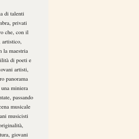
a di talenti
mbra, privati
o che, con il
artistico,
n la maestria
lità di poeti e
ovani artisti,
stro panorama
è una miniera
antate, passando
scena musicale
ani musicisti
riginalità,
ura, giovani