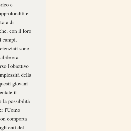
orico e
approfonditi e
to e di
che, con il loro
ri campi,
scienziati sono
cibile e a
so l'obiettivo
omplessità della
questi giovani
entale il
 la possibilità
per l'Uomo
 non comporta
gli enti del