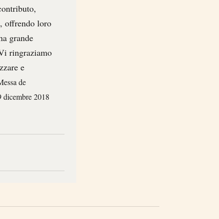
contributo,
, offrendo loro
una grande
. Vi ringraziamo
izzare e
 Messa de
 9 dicembre 2018