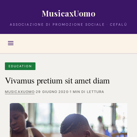
MusicaxUomo
ASSOCIAZIONE DI PROMOZIONE SOCIALE · CEFALÙ
EDUCATION
Vivamus pretium sit amet diam
MUSICAXUOMO
·
29 GIUGNO 2020
·
1 MIN DI LETTURA