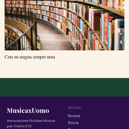
Cras eu magna semper urna
SEZIONI
MusicaxUomo
Notizie
Associazione Siciliana Musica
Storia
per l'Uomo ETS