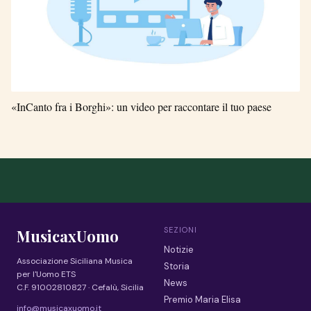
«InCanto fra i Borghi»: un video per raccontare il tuo paese
SEZIONI
MusicaxUomo
Notizie
Associazione Siciliana Musica
Storia
per l'Uomo ETS
News
C.F. 91002810827 · Cefalù, Sicilia
Premio Maria Elisa
info@musicaxuomo.it