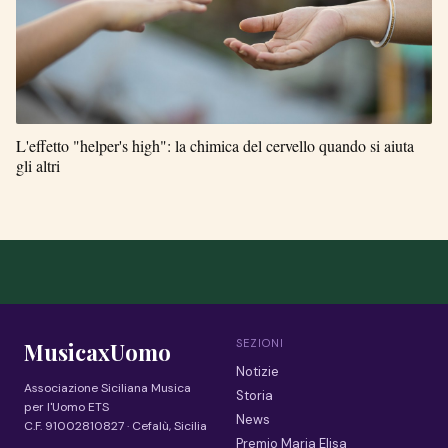
L'effetto "helper's high": la chimica del cervello quando si aiuta
gli altri
SEZIONI
MusicaxUomo
Notizie
Associazione Siciliana Musica
Storia
per l'Uomo ETS
News
C.F. 91002810827 · Cefalù, Sicilia
Premio Maria Elisa