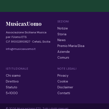
SEZIONI
MusicaxUomo
Notizie
Associazione Siciliana Musica
Storia
per l'Uomo ETS
News
C.F. 91002810827 · Cefalù, Sicilia
Premio Maria Elisa
info@musicaxuomo.it
Aziende
Comuni
ISTITUZIONALE
NOTE LEGALI
Chi siamo
Privacy
Direttivo
Cookie
Statuto
Disclaimer
5×1000
Contatti
© 2026 MusicaxUomo ETS · Tutti i diritti riservati