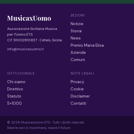
SEZIONI
MusicaxUomo
Notizie
Associazione Siciliana Musica
Storia
per l'Uomo ETS
News
C.F. 91002810827 · Cefalù, Sicilia
Premio Maria Elisa
info@musicaxuomo.it
Aziende
Comuni
ISTITUZIONALE
NOTE LEGALI
Chi siamo
Privacy
Direttivo
Cookie
Statuto
Disclaimer
5×1000
Contatti
© 2026 MusicaxUomo ETS · Tutti i diritti riservati
Dove le voci si incontrano, nasce il futuro