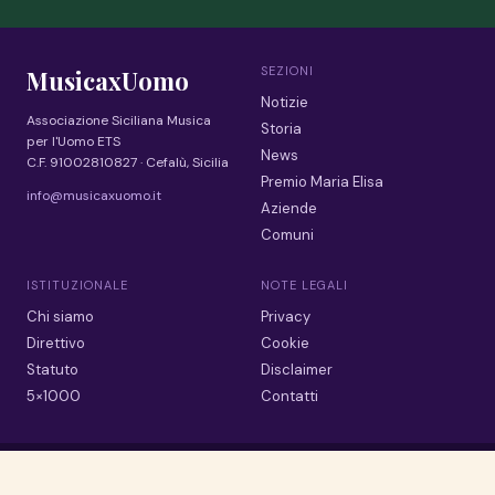
SEZIONI
MusicaxUomo
Notizie
Associazione Siciliana Musica
Storia
per l'Uomo ETS
News
C.F. 91002810827 · Cefalù, Sicilia
Premio Maria Elisa
info@musicaxuomo.it
Aziende
Comuni
ISTITUZIONALE
NOTE LEGALI
Chi siamo
Privacy
Direttivo
Cookie
Statuto
Disclaimer
5×1000
Contatti
© 2026 MusicaxUomo ETS · Tutti i diritti riservati
Dove le voci si incontrano, nasce il futuro