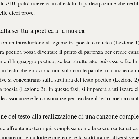
i 7/10, potrà ricevere un attestato di partecipazione che certifi
lle dieci prove.
lla scrittura poetica alla musica
a con un’introduzione al legame tra poesia e musica (Lezione 1
ra poetica possa diventare il punto di partenza per creare canz
me il linguaggio poetico, se ben strutturato, può essere facil
a un testo che emoziona non solo con le parole, ma anche con 
ive si concentrano sulla struttura del testo poetico (Lezione 2)
a poesia (Lezione 3). In queste fasi, si imparerà a utilizzare 
 le assonanze e le consonanze per rendere il testo poetico cant
one del testo alla realizzazione di una canzone comple
gue affrontando temi più complessi come la coerenza tematica
luppare un tema forte e coerente, e la scrittura per diversi gen