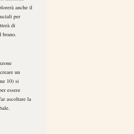
plorerà anche il
uciali per
terà di
l brano.
anzone
 creare un
ne 10) si
per essere
ar ascoltare la
bale.