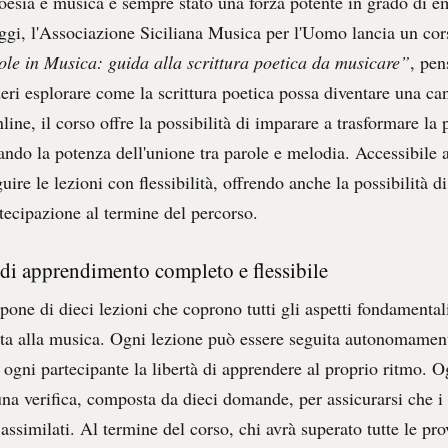
poesia e musica è sempre stato una forza potente in grado di 
ggi, l'Associazione Siciliana Musica per l'Uomo lancia un cor
le in Musica: guida alla scrittura poetica da musicare”
, pen
eri esplorare come la scrittura poetica possa diventare una c
nline, il corso offre la possibilità di imparare a trasformare la 
ndo la potenza dell'unione tra parole e melodia. Accessibile a 
uire le lezioni con flessibilità, offrendo anche la possibilità d
rtecipazione al termine del percorso.
di apprendimento completo e flessibile
pone di dieci lezioni che coprono tutti gli aspetti fondamentali
ata alla musica. Ogni lezione può essere seguita autonomamen
 ogni partecipante la libertà di apprendere al proprio ritmo. 
na verifica, composta da dieci domande, per assicurarsi che i
 assimilati. Al termine del corso, chi avrà superato tutte le p