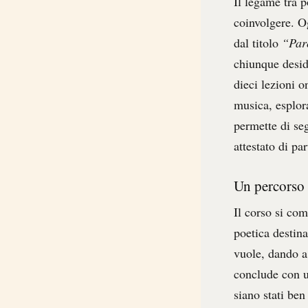
Il legame tra 
coinvolgere. O
dal titolo
“Paro
chiunque desid
dieci lezioni o
musica, esplora
permette di seg
attestato di pa
Un percorso 
Il corso si com
poetica destin
vuole, dando a
conclude con u
siano stati ben