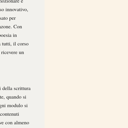
emozionare e
so innovativo,
sato per
anzone. Con
poesia in
tutti, il corso
i ricevere un
 della scrittura
te, quando si
Ogni modulo si
 contenuti
rove con almeno