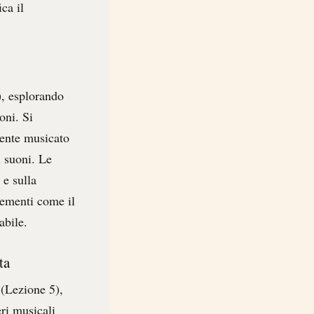
ca il
), esplorando
oni. Si
mente musicato
i suoni. Le
 e sulla
elementi come il
abile.
ta
 (Lezione 5),
eri musicali